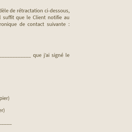
odèle de rétractation ci-dessous,
 suffit que le Client notifie au
tronique de contact suivante :
____________ que j’ai signé le
pier)
er)
______