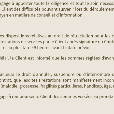
engage à apporter toute la diligence et tout le soin néces
e Client des difficultés pouvant survenir lors du déroulemen
oyen en matière de conseil et d’information.
es dispositions relatives au droit de rétractation pour les 
restations de services par le Client après signature du Con
taire, au plus tard 48 heures avant la date prévue.
délai, le Client est informé que les sommes réglées d’av
ailleurs le droit d’annuler, suspendre ou d’interrompre d
ontrat, que lesdites Prestations sont manifestement incom
(maladie, grossesse, fragilités particulières, handicap, âge, e
ngage à rembourser le Client des sommes versées au prorata 