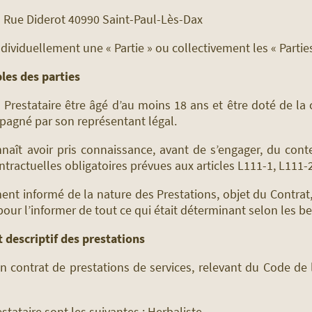
11 Rue Diderot 40990 Saint-Paul-Lès-Dax
viduellement une « Partie » ou collectivement les « Parties
bles des parties
u Prestataire être âgé d’au moins 18 ans et être doté de la 
pagné par son représentant légal.
aît avoir pris connaissance, avant de s’engager, du cont
ntractuelles obligatoires prévues aux articles L111-1, L11
ment informé de la nature des Prestations, objet du Contrat,
pour l’informer de tout ce qui était déterminant selon les be
t descriptif des prestations
n contrat de prestations de services, relevant du Code d
estataire sont les suivantes : Herbaliste