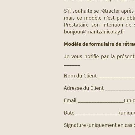
S’il souhaite se rétracter après
mais ce modèle n’est pas obliga
Prestataire son intention de 
bonjour@maritzanicolay.fr
Modèle de formulaire de rétra
Je vous notifie par la présen
______
Nom du Client _____________
Adresse du Client __________
Email _________________(uniqu
Date ________________(uniqueme
Signature (uniquement en cas d